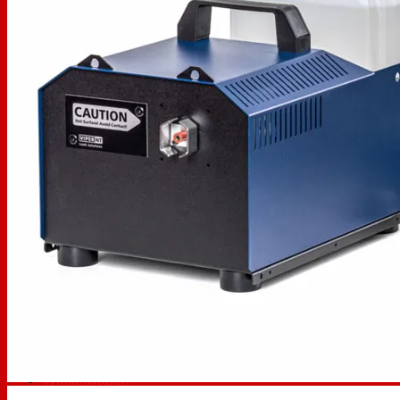
Shop
Maatwerk
Digitale training
Over ons
Contact
Zoeken
naar:
Zoeken
naar:
Winkelwagen