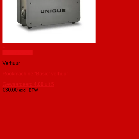
+
Snel bekijken
Verhuur
Rookmachine “Basic” verhuur
Gewaardeerd
4.00
uit 5
€
30.00
excl. BTW