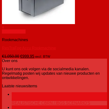
+
Snel bekijken
Rookmachines
ResTraFog Accu Rookmachine
Oorspronkelijke
Huidige
€
1,050.00
€
999.95
excl. BTW
prijs
prijs
Over ons
was:
is:
U kunt ons ook volgen via de socialmedia kanalen.
€1,050.00.
€999.95.
Regelmatig posten wij updates van nieuwe producten en
ontwikkelingen.
Laatste nieuwsitems
25
jul
REALISTISCHE CBRN / IBGS SCENARIO’S
23