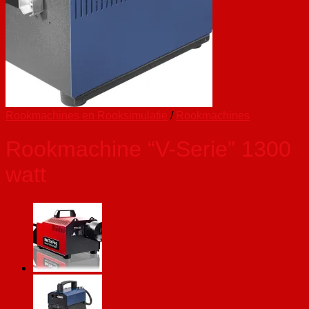
Rookmachines en Rooksimulatie
/
Rookmachines
Rookmachine “V-Serie” 1300
watt