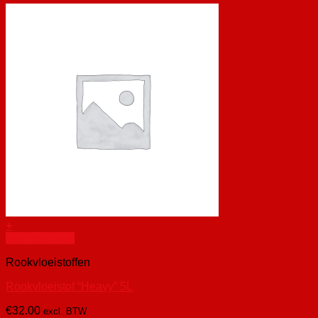
+
Snel bekijken
Rookvloeistoffen
Rookvloeistof “Heavy” 5L
€
32.00
excl. BTW