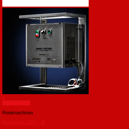
+
Snel bekijken
Rookmachines
ReStraFog 2300 – IP