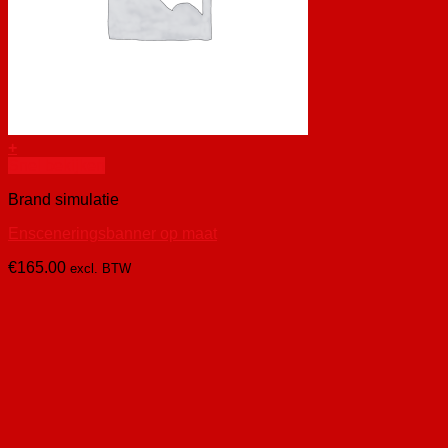
+
Snel bekijken
Brand simulatie
Ensceneringsbanner op maat
€
165.00
excl. BTW