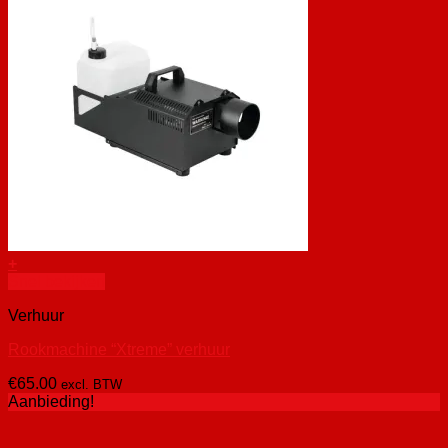
+
Snel bekijken
Verhuur
Rookmachine “Xtreme” verhuur
€
65.00
excl. BTW
Aanbieding!