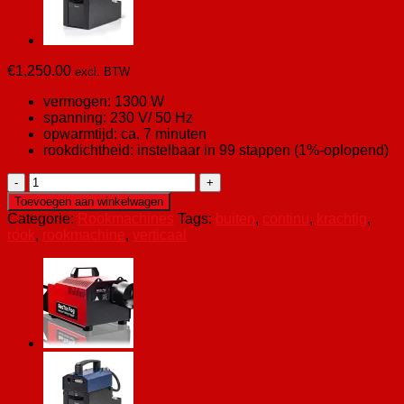
€
1,250.00
excl. BTW
vermogen: 1300 W
spanning: 230 V/ 50 Hz
opwarmtijd: ca. 7 minuten
rookdichtheid: instelbaar in 99 stappen (1%-oplopend)
Rookmachine
"V-
Toevoegen aan winkelwagen
Serie"
Categorie:
Rookmachines
Tags:
buiten
,
continu
,
krachtig
,
1300
rook
,
rookmachine
,
verticaal
watt
aantal