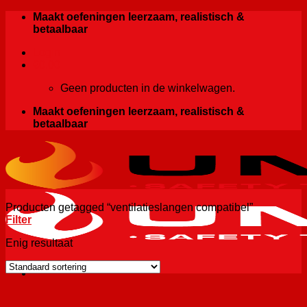
Ga
Maakt oefeningen leerzaam, realistisch &
naar
betaalbaar
inhoud
Login
€
0.00
Geen producten in de winkelwagen.
Maakt oefeningen leerzaam, realistisch &
betaalbaar
Producten getagged “ventilatieslangen compatibel”
Filter
Enig resultaat