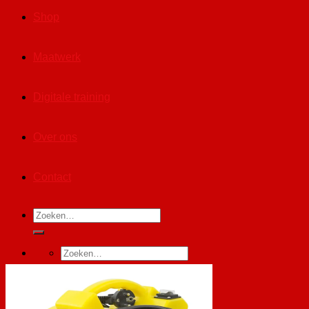
Shop
Maatwerk
Digitale training
Over ons
Contact
Zoeken
naar:
Zoeken
naar:
Winkelwagen