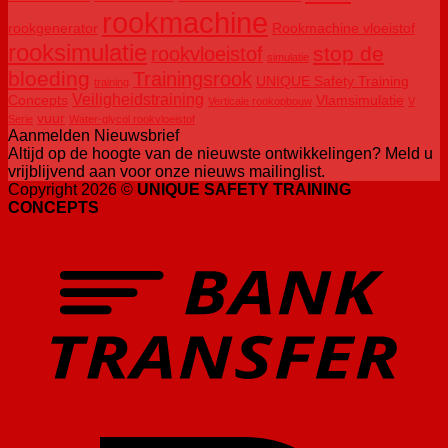
rookmachine
rookgenerator
Rookmachine vloeistof
rooksimulatie
stop de
rookvloeistof
simulatie
bloeding
Trainingsrook
UNIQUE Safety Training
training
Veiligheidstraining
Concepts
Vlamsimulatie
Verticale rookopbouw
V
vuur
Serie
Water-glycol rookvloeistof
Aanmelden Nieuwsbrief
Altijd op de hoogte van de nieuwste ontwikkelingen? Meld u
vrijblijvend aan voor onze nieuws mailinglist.
Copyright 2026 ©
UNIQUE SAFETY TRAINING
CONCEPTS