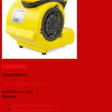
Geen producten in de winkelwagen.
+
Snel bekijken
Hulpmiddelen
Turbo ventilator TFV 10 S
€
250.00
excl. BTW
Browse
Blusmiddelen trainers
Blustrainers en accessoires