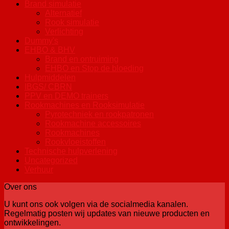
Brand simulatie
Alternatief
Rook simulatie
Verlichting
Dummy's
EHBO & BHV
Brand en ontruiming
EHBO en Stop de bloeding
Hulpmiddelen
IBGS/ CBRN
PPV en DEMO trainers
Rookmachines en Rooksimulatie
Pyrotechniek en rookpatronen
Rookmachine accessoires
Rookmachines
Rookvloeistoffen
Technische hulpverlening
Uncategorized
Verhuur
Over ons
U kunt ons ook volgen via de socialmedia kanalen.
Regelmatig posten wij updates van nieuwe producten en
ontwikkelingen.