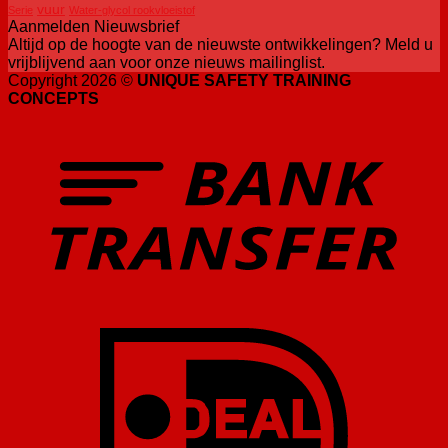
vuur
Serie
Water-glycol rookvloeistof
Aanmelden Nieuwsbrief
Altijd op de hoogte van de nieuwste ontwikkelingen? Meld u
vrijblijvend aan voor onze nieuws mailinglist.
Copyright 2026 ©
UNIQUE SAFETY TRAINING
CONCEPTS