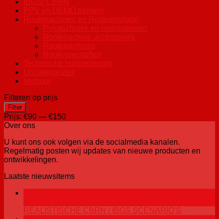
IBGS/ CBRN
PPV en DEMO trainers
Rookmachines en Rooksimulatie
Pyrotechniek en rookpatronen
Rookmachine accessoires
Rookmachines
Rookvloeistoffen
Technische hulpverlening
Uncategorized
Verhuur
Filteren op prijs
Min.
Max.
Filter
prijs
prijs
Prijs:
€90
—
€150
Over ons
U kunt ons ook volgen via de socialmedia kanalen.
Regelmatig posten wij updates van nieuwe producten en
ontwikkelingen.
Laatste nieuwsitems
25
jul
REALISTISCHE CBRN / IBGS SCENARIO’S