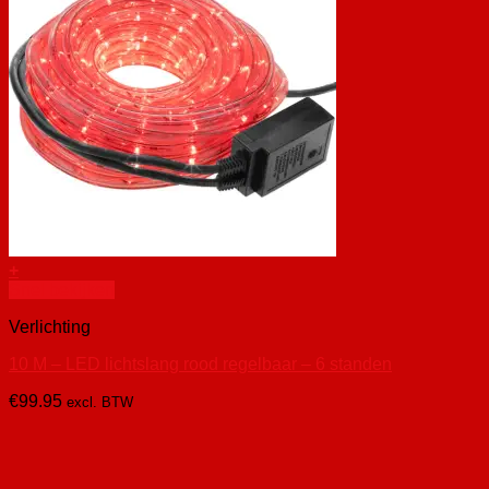
Geen producten in de winkelwagen.
+
Snel bekijken
Verlichting
10 M – LED lichtslang rood regelbaar – 6 standen
€
99.95
excl. BTW