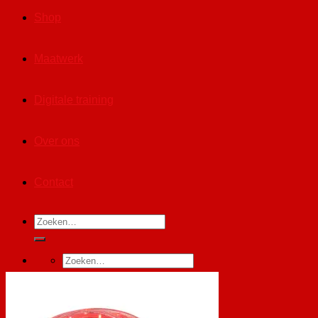
Shop
Maatwerk
Digitale training
Over ons
Contact
Zoeken
naar:
Zoeken
naar:
Winkelwagen