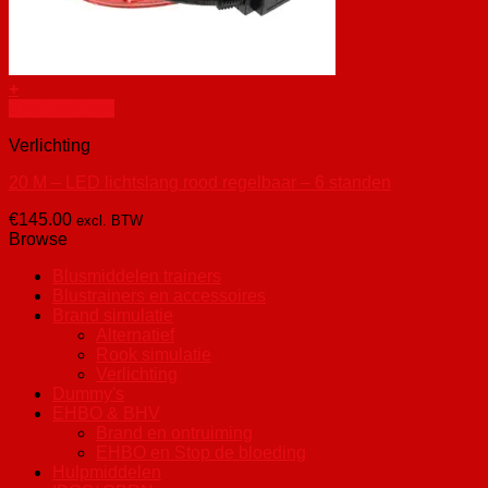
+
Snel bekijken
Verlichting
20 M – LED lichtslang rood regelbaar – 6 standen
€
145.00
excl. BTW
Browse
Blusmiddelen trainers
Blustrainers en accessoires
Brand simulatie
Alternatief
Rook simulatie
Verlichting
Dummy's
EHBO & BHV
Brand en ontruiming
EHBO en Stop de bloeding
Hulpmiddelen