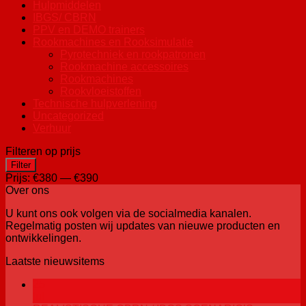
Hulpmiddelen
IBGS/ CBRN
PPV en DEMO trainers
Rookmachines en Rooksimulatie
Pyrotechniek en rookpatronen
Rookmachine accessoires
Rookmachines
Rookvloeistoffen
Technische hulpverlening
Uncategorized
Verhuur
Filteren op prijs
Min.
Max.
Filter
prijs
prijs
Prijs:
€380
—
€390
Over ons
U kunt ons ook volgen via de socialmedia kanalen.
Regelmatig posten wij updates van nieuwe producten en
ontwikkelingen.
Laatste nieuwsitems
25
jul