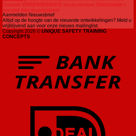
Veiligheidstraining
Concepts
Vlamsimulatie
Verticale rookopbouw
V
vuur
Serie
Water-glycol rookvloeistof
Aanmelden Nieuwsbrief
Altijd op de hoogte van de nieuwste ontwikkelingen? Meld u
vrijblijvend aan voor onze nieuws mailinglist.
Copyright 2026 ©
UNIQUE SAFETY TRAINING
CONCEPTS