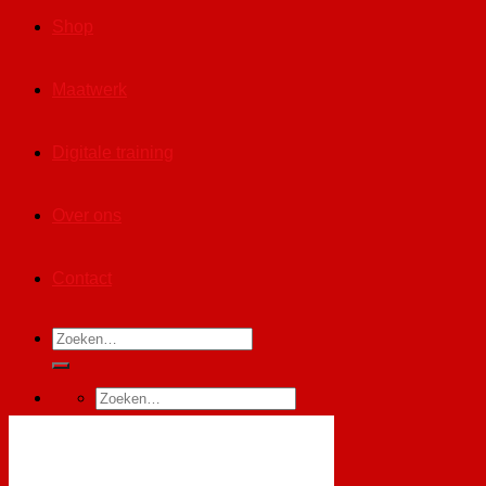
Shop
Maatwerk
Digitale training
Over ons
Contact
Zoeken
naar:
Zoeken
naar:
Winkelwagen