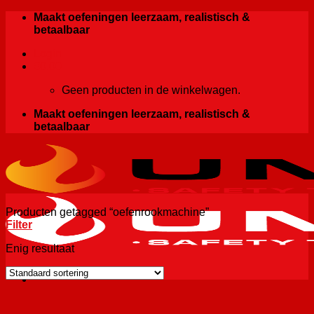
Ga
Maakt oefeningen leerzaam, realistisch &
naar
betaalbaar
inhoud
Login
€
0.00
Geen producten in de winkelwagen.
Maakt oefeningen leerzaam, realistisch &
betaalbaar
Producten getagged “oefenrookmachine”
Filter
Enig resultaat