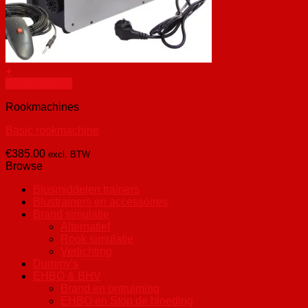
+
Snel bekijken
Rookmachines
Basic rookmachine
€
385.00
excl. BTW
Browse
Blusmiddelen trainers
Blustrainers en accessoires
Brand simulatie
Alternatief
Rook simulatie
Verlichting
Dummy's
EHBO & BHV
Brand en ontruiming
EHBO en Stop de bloeding