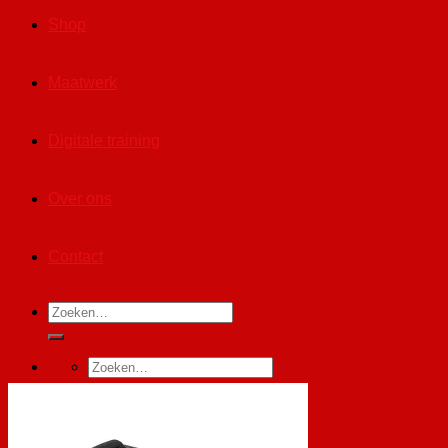
Shop
Maatwerk
Digitale training
Over ons
Contact
Zoeken
naar:
Zoeken
naar:
Winkelwagen