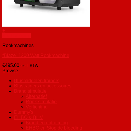
+
Snel bekijken
Rookmachines
“Blaze” 1200 Watt Rookmachine
€
495.00
excl. BTW
Browse
Blusmiddelen trainers
Blustrainers en accessoires
Brand simulatie
Alternatief
Rook simulatie
Verlichting
Dummy's
EHBO & BHV
Brand en ontruiming
EHBO en Stop de bloeding